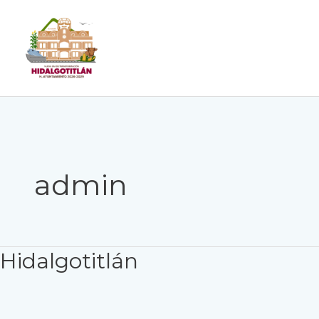
Ir
al
contenido
admin
Hidalgotitlán