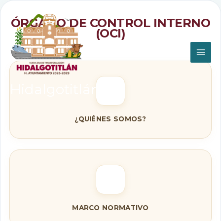
Ir
al
ÓRGANO DE CONTROL INTERNO
contenido
(OCI)
Hidalgotitlán
¿QUIÉNES SOMOS?
MARCO NORMATIVO